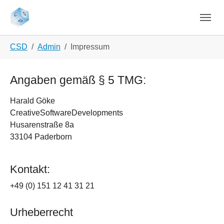
Skip to main navigation
Skip to main content
Skip to page footer
You are here:
CSD
Admin
Impressum
Angaben gemäß § 5 TMG:
Harald Göke
CreativeSoftwareDevelopments
Husarenstraße 8a
33104 Paderborn
Kontakt:
+49 (0) 151 12 41 31 21
Urheberrecht